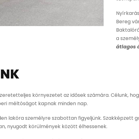
Nyírkará
Bereg vár
Baktalórá
a személ
átlagos 
ÜNK
zeretetteljes környezetet az idősek számára. Célunk, hog
mberi méltóságot kapnak minden nap.
inden lakóra személyre szabottan figyeljünk. Szakképzet
gban, nyugodt körülmények között élhessenek.