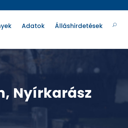
nyek
Adatok
Álláshirdetések
n, Nyírkarász