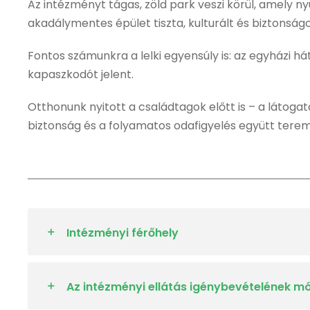
Az intézményt tágas, zöld park veszi körül, amely ny
akadálymentes épület tiszta, kulturált és biztonság
Fontos számunkra a lelki egyensúly is: az egyházi h
kapaszkodót jelent.
Otthonunk nyitott a családtagok előtt is – a látoga
biztonság és a folyamatos odafigyelés együtt terem
Intézményi férőhely
Az intézményi ellátás igénybevételének m