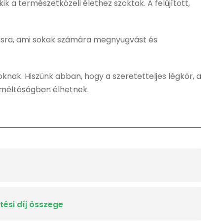
k a természetközeli élethez szoktak. A felújított,
atásra, ami sokak számára megnyugvást és
knak. Hiszünk abban, hogy a szeretetteljes légkör, a
, méltóságban élhetnek.
tési díj összege