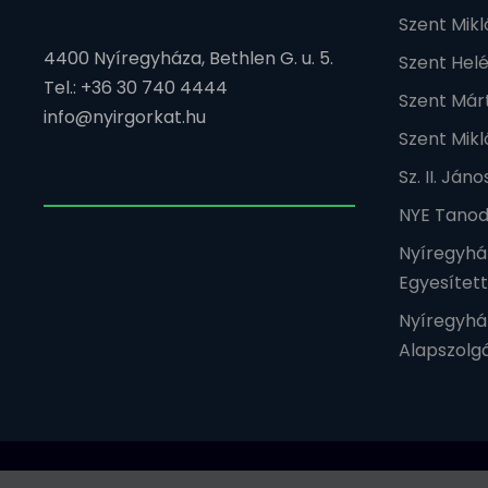
Szent Mik
4400 Nyíregyháza, Bethlen G. u. 5.
Szent Hel
Tel.: +36 30 740 4444
Szent Már
info@nyirgorkat.hu
Szent Mikl
Sz. II. Já
NYE Tanod
Nyíregyhá
Egyesítet
Nyíregyhá
Alapszolgá