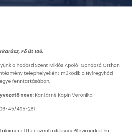
rkarász, Fő út 106.
yünk a hodászi Szent Miklós Ápoló-Gondozó Otthon
intézmény telephelyeként működik a Nyíregyházi
gye fenntartásában.
yvezető neve:
Kantárné Kapin Veronika
 06-45/495-281
taleimonotthon.szentmiklosago@nyirgorkat.hu