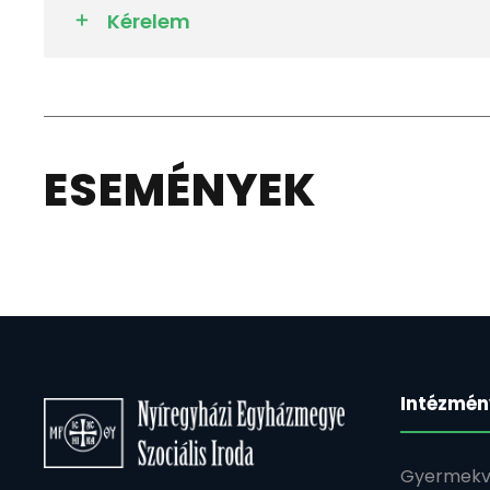
Kérelem
ESEMÉNYEK
Intézmén
Gyermekv