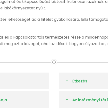
ugalmat és kikapcsolódást biztosít, különösen azoknak, aki
os lakókörnyezetet nyújt.
áttér lehetőséget ad a hitélet gyakorlására, lelki támog
tás és a kapcsolattartás természetes része a mindennapo
ti meg azt a közeget, ahol az idősek kiegyensúlyozottan
Étkezés
ódja
Az intézményi térí