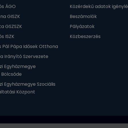
lós ÁGO
Közérdekű adatok igénylé
éna GISZK
Beszámolók
ta GSZSZK
Pályázatok
ós ISZK
Közbeszerzés
nos Pál Pápa Idősek Otthona
a Irányító Szervezete
zi Egyházmegye
t Bölcsőde
zi Egyházmegye Szociális
ltatási Központ