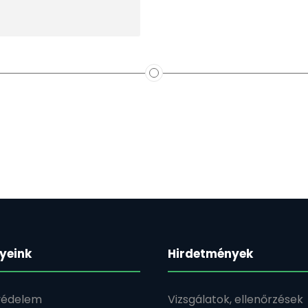
yeink
Hirdetmények
édelem
Vizsgálatok, ellenőrzések