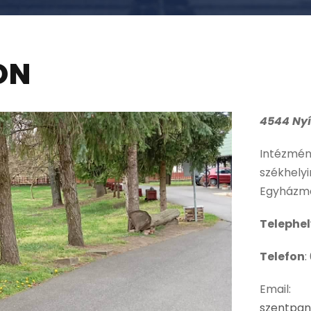
ON
4544 Nyí
Intézmén
székhely
Egyházme
Telephel
Telefon
:
Email:
szentpan