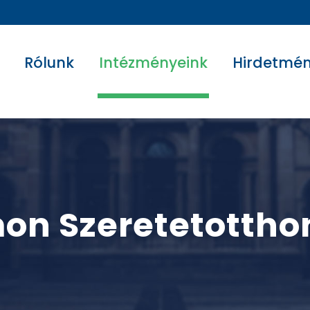
Rólunk
Intézményeink
Hirdetmé
on Szeretetottho