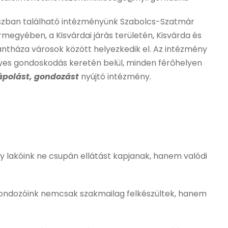
szban található intézményünk Szabolcs-Szatmár
megyében, a Kisvárdai járás területén, Kisvárda és
ntháza városok között helyezkedik el. Az intézmény
yes gondoskodás keretén belül, minden férőhelyen
ápolást, gondozást
nyújtó intézmény.
y lakóink ne csupán ellátást kapjanak, hanem valódi
t gondozóink nemcsak szakmailag felkészültek, hanem