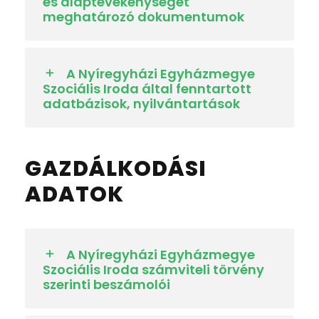
és alaptevékenységét
meghatározó dokumentumok
A Nyíregyházi Egyházmegye
Szociális Iroda által fenntartott
adatbázisok, nyilvántartások
GAZDÁLKODÁSI
ADATOK
A Nyíregyházi Egyházmegye
Szociális Iroda számviteli törvény
szerinti beszámolói