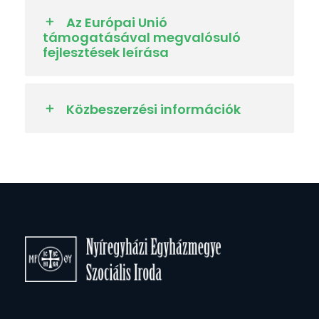
Az Európai Unió
támogatásával megvalósuló
fejlesztések leírása
Közbeszerzési információk