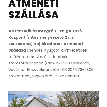
ÁTMENETI
SZÁLLÁSA
A Szent Miklós Integrált Szolgáltató
Központ (intézményvezető: Zám
Zsuzsanna) Hajléktalanok Átmeneti
Szállása
csendes, nyugodt környezetben
található, a helyi szőlősdombok
szomszédságában (Címünk: 4600 Kisvárda,
Vásár tér 16.sz; telefonszám: 06 20/ 579-9806;
szakmai egységvezető: Csuka Renáta).