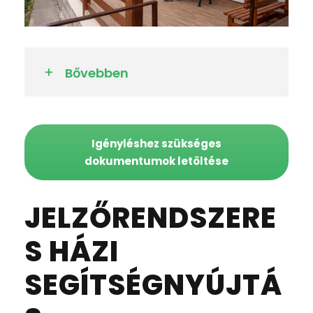
Bővebben
Igényléshez szükséges
dokumentumok letöltése
JELZŐRENDSZERE
S HÁZI
SEGÍTSÉGNYÚJTÁ