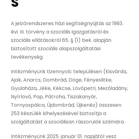
S
A jelzőrendszeres házi segítségnyújtás az 1993.
évi. III. törvény a szociális igazgatásról és
szociális ellátásokról 65. § (1) bek. alapján
biztosított szociális alapszolgáltatási
tevékenység.
Intézményünk tizennyolc településen (Kisvárda,
Ajak, Anarcs, Dombrád, Döge, Fényeslitke,
Gyulaháza, Jéke, Kékcse, Lövőpetri, Mezőladány,
Nyírlövő, Pap, Pátroha, Tiszakanyár,
Tornyospálca, Újdombrád, Újkenéz) összesen
253 készülék kihelyezésével biztosítja a
szolgáltatást a szociálisan rászorulók számára.
Intézményünk 2025. január 01. napjától vesz