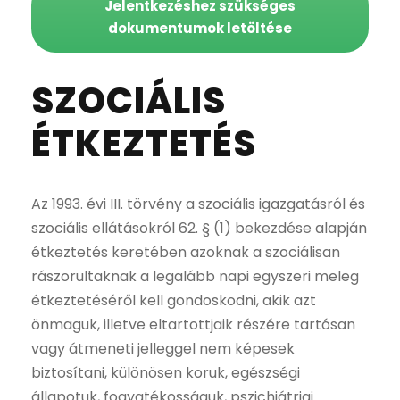
Jelentkezéshez szükséges
dokumentumok letöltése
SZOCIÁLIS
ÉTKEZTETÉS
Az 1993. évi III. törvény a szociális igazgatásról és
szociális ellátásokról 62. § (1) bekezdése alapján
étkeztetés keretében azoknak a szociálisan
rászorultaknak a legalább napi egyszeri meleg
étkeztetéséről kell gondoskodni, akik azt
önmaguk, illetve eltartottjaik részére tartósan
vagy átmeneti jelleggel nem képesek
biztosítani, különösen koruk, egészségi
állapotuk, fogyatékosságuk, pszichiátriai