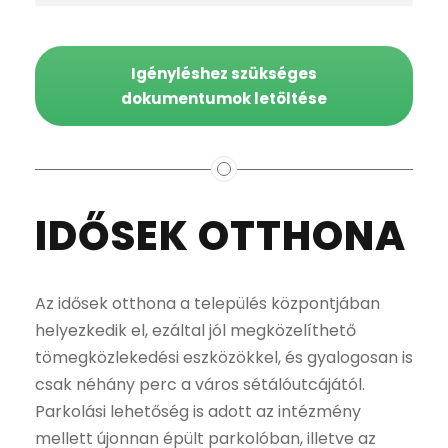
Igényléshez szükséges
dokumentumok letöltése
IDŐSEK OTTHONA
Az idősek otthona a település központjában
helyezkedik el, ezáltal jól megközelíthető
tömegközlekedési eszközökkel, és gyalogosan is
csak néhány perc a város sétálóutcájától.
Parkolási lehetőség is adott az intézmény
mellett újonnan épült parkolóban, illetve az