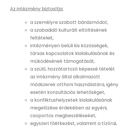
Az intézmény biztosítja:
a személyre szabott bánásmódot,
a szabadidő kulturált eltöltésének
feltételeit,
intézményen belüli kis közösségek,
társas kapcsolatok kialakulásának és
működésének támogatását,
a szülő, hozzátartozó képessé tételét
az intézmény által alkalmazott
módszerek otthoni használatára, igény
esetén konzultációs lehetőséget,
a konfliktushelyzetek kialakulásának
megelőzése érdekében az egyéni,
csoportos megbeszéléseket,
egyszeri főétkezést, valamint a tízórai,