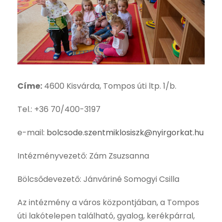
Címe:
4600 Kisvárda, Tompos úti ltp. 1/b.
Tel.: +36 70/400-3197
e-mail:
bolcsode.szentmiklosiszk@nyirgorkat.hu
Intézményvezető: Zám Zsuzsanna
Bölcsődevezető: Jánváriné Somogyi Csilla
Az intézmény a város központjában, a Tompos
úti lakótelepen található, gyalog, kerékpárral,