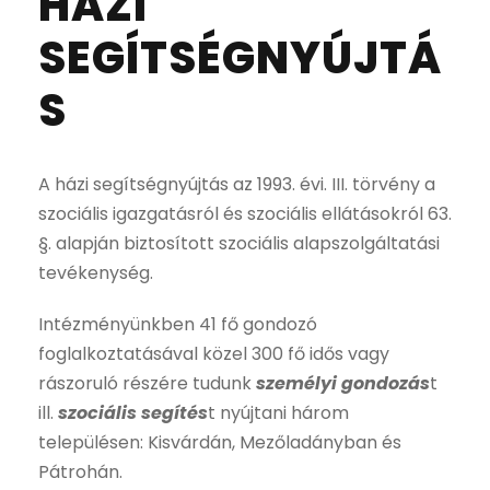
HÁZI
SEGÍTSÉGNYÚJTÁ
S
A házi segítségnyújtás az 1993. évi. III. törvény a
szociális igazgatásról és szociális ellátásokról 63.
§. alapján biztosított szociális alapszolgáltatási
tevékenység.
Intézményünkben 41 fő gondozó
foglalkoztatásával közel 300 fő idős vagy
rászoruló részére tudunk
személyi gondozás
t
ill.
szociális segítés
t nyújtani három
településen: Kisvárdán, Mezőladányban és
Pátrohán.