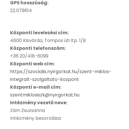
GPS hosszúság:
22.079614
Központi levelezési cím:
4600 Kisvárda, Tompos úti ltp. 1/B
Központi telefonszám:
+36 20/418-6099
Központi web cím:
https://szocialis.nyirgorkat.h
u/szent-miklos-
integralt-szolg
altato-kozpont
Központi e-mail cím:
szentmiklosiszk@nyirgorkat.hu
Intézmény vezető neve:
Zám Zsuzsanna
Intézmény besorolása: