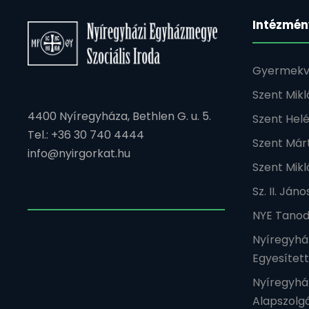
Intézmén
Gyermekv
Szent Mik
4400 Nyíregyháza, Bethlen G. u. 5.
Szent Hel
Tel.: +36 30 740 4444
Szent Már
info@nyirgorkat.hu
Szent Mikl
Sz. II. Já
NYE Tanod
Nyíregyhá
Egyesítet
Nyíregyhá
Alapszolgá