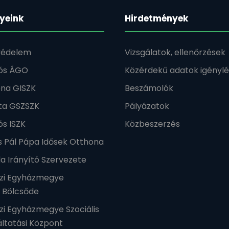
yeink
Hirdetmények
édelem
Vizsgálatok, ellenőrzések
lós ÁGO
Közérdekű adatok igénylé
éna GISZK
Beszámolók
ta GSZSZK
Pályázatok
ós ISZK
Közbeszerzés
nos Pál Pápa Idősek Otthona
a Irányító Szervezete
zi Egyházmegye
t Bölcsőde
zi Egyházmegye Szociális
ltatási Központ